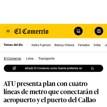
Temas del día
Keiko Fujimori
Betssy Chávez
Feriados
Dólar
J
El Comercio
·
Lima
·
Transporte
Añadir El Comercio como fuente preferida en
ATU presenta plan con cuatro
líneas de metro que conectarán el
aeropuerto y el puerto del Callao