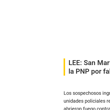
LEE:
San Mart
la PNP por fal
Los sospechosos ingr
unidades policiales 
abrieron fuego contra