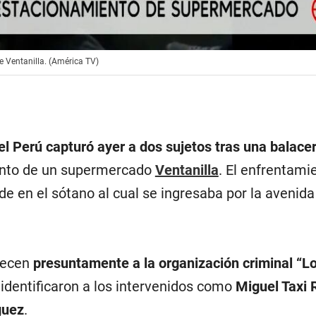
e Ventanilla. (América TV)
el Perú capturó ayer a dos sujetos tras una balace
ento de un supermercado
Ventanilla
. El enfrentami
rde en el sótano al cual se ingresaba por la avenid
necen
presuntamente a la organización criminal “L
 identificaron a los intervenidos como
Miguel Taxi 
guez
.