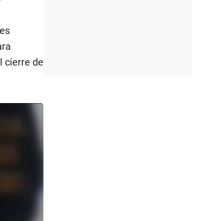
res
ara
l cierre de