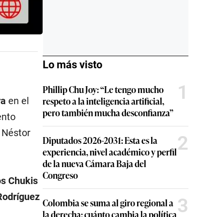
Lo más visto
1
Phillip Chu Joy: “Le tengo mucho
respeto a la inteligencia artificial,
ra
en el
pero también mucha desconfianza”
ento
a Néstor
2
Diputados 2026-2031: Esta es la
experiencia, nivel académico y perfil
de la nueva Cámara Baja del
Congreso
os Chukis
Rodríguez
3
Colombia se suma al giro regional a
la derecha: cuánto cambia la política