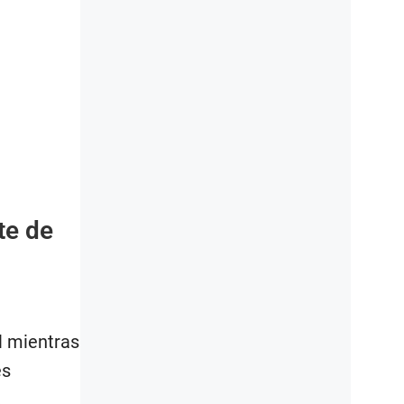
te de
l mientras
es
.