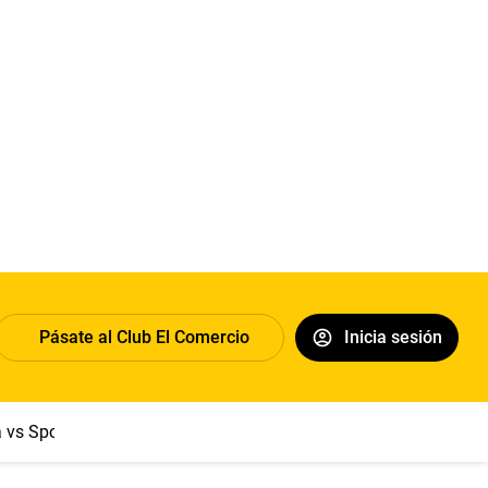
Pásate al Club El Comercio
Inicia sesión
a vs Sport Boys
Jorge Messi
Dólar
Papa León XIV
Congre