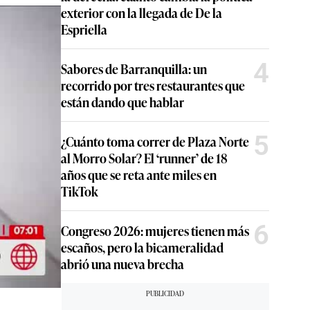
exterior con la llegada de De la
Espriella
4
Sabores de Barranquilla: un
recorrido por tres restaurantes que
están dando que hablar
5
¿Cuánto toma correr de Plaza Norte
al Morro Solar? El ‘runner’ de 18
años que se reta ante miles en
TikTok
6
Congreso 2026: mujeres tienen más
escaños, pero la bicameralidad
abrió una nueva brecha