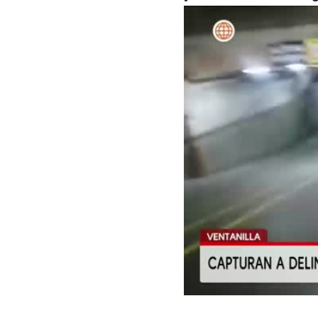
00:00
/
05:23
Del