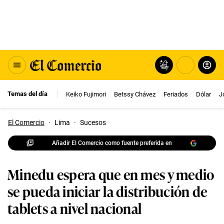
Temas del día
Keiko Fujimori
Betssy Chávez
Feriados
Dólar
J
El Comercio
·
Lima
·
Sucesos
Añadir El Comercio como fuente preferida en
Minedu espera que en mes y medio
se pueda iniciar la distribución de
tablets a nivel nacional