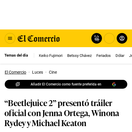
Temas del día
Keiko Fujimori
Betssy Chávez
Feriados
Dólar
J
El Comercio
·
Luces
·
Cine
Añadir El Comercio como fuente preferida en
“Beetlejuice 2” presentó tráiler
oficial con Jenna Ortega, Winona
Rydey y Michael Keaton