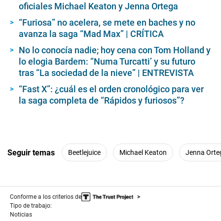
e
oficiales Michael Keaton y Jenna Ortega
c
o
“Furiosa” no acelera, se mete en baches y no
n
avanza la saga “Mad Max” | CRÍTICA
d
s
No lo conocía nadie; hoy cena con Tom Holland y
lo elogia Bardem: “Numa Turcatti’ y su futuro
tras “La sociedad de la nieve” | ENTREVISTA
“Fast X”: ¿cuál es el orden cronológico para ver
la saga completa de “Rápidos y furiosos”?
Seguir temas
Beetlejuice
Michael Keaton
Jenna Orte
Conforme a los criterios de
Tipo de trabajo:
Noticias