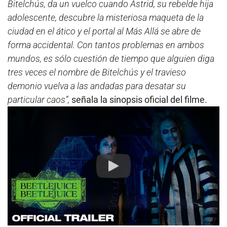
Bitelchús, da un vuelco cuando Astrid, su rebelde hija
adolescente, descubre la misteriosa maqueta de la
ciudad en el ático y el portal al Más Allá se abre de
forma accidental. Con tantos problemas en ambos
mundos, es sólo cuestión de tiempo que alguien diga
tres veces el nombre de Bitelchús y el travieso
demonio vuelva a las andadas para desatar su
particular caos”,
señala la sinopsis oficial del filme.
Play