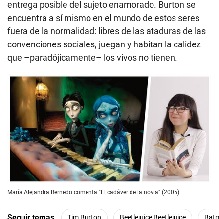
entrega posible del sujeto enamorado. Burton se
encuentra a sí mismo en el mundo de estos seres
fuera de la normalidad: libres de las ataduras de las
convenciones sociales, juegan y habitan la calidez
que –paradójicamente– los vivos no tienen.
María Alejandra Bernedo comenta "El cadáver de la novia" (2005).
Seguir temas
Tim Burton
Beetlejuice Beetlejuice
Bat