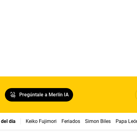
Pregúntale a Merlín IA
del día
Keiko Fujimori
Feriados
Simon Biles
Papa Leó