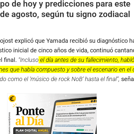
o de hoy y predicciones para este
de agosto, según tu signo zodiacal
jost explicó que Yamada recibió su diagnóstico h
stico inicial de cinco años de vida, continuó cantan
 final.
“Incluso
el día antes de su fallecimiento, habl
ones que había compuesto y sobre el escenario en el
o como el ‘músico de rock NoB’ hasta el final”,
señal