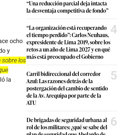
“Una reducción parcial deja intacta
la desventaja competitiva de fondo”
4
“La organización está recuperando
el tiempo perdido”: Carlos Neuhaus,
ace ocho
expresidente de Lima 2019, sobre los
retos a un año de Lima 2027 y en qué
do y
más está preocupado el Gobierno
ó sobre los
 que
5
Carril bidireccional del corredor
ó la
Azul: Las razones detrás de la
postergación del cambio de sentido
de la Av. Arequipa por parte de la
ATU
6
De brigadas de seguridad urbana al
rol de los militares: ¿qué se sabe del
plan de seguridad que Abelardo de