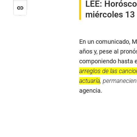
LEE:
Horóscop
miércoles 13 
En un comunicado, Mo
años y, pese al pronó
componiendo hasta el
arreglos de las canci
actuaría
, permaneciend
agencia.