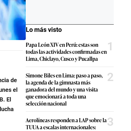
Lo más visto
1
Papa León XIV en Perú: estas son
todas las actividades confirmadas en
Lima, Chiclayo, Cusco y Pucallpa
2
Simone Biles en Lima: paso a paso,
ncia de
la agenda de la gimnasta más
ganadora del mundo y una visita
unes el
que emocionará a toda una
B. El
selección nacional
 lucha
3
Aerolíneas responden a LAP sobre la
TUUA a escalas internacionales: