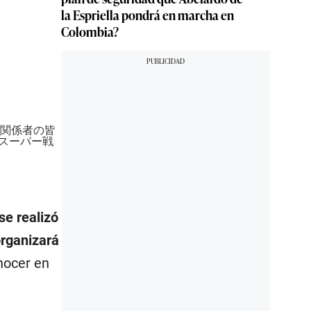
la Espriella pondrá en marcha en
Colombia?
た関係者の皆
#スーパー戦
se realizó
organizará
nocer en