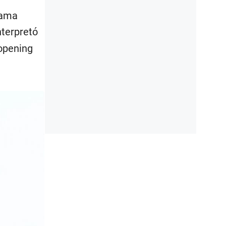
fama
nterpretó
 opening