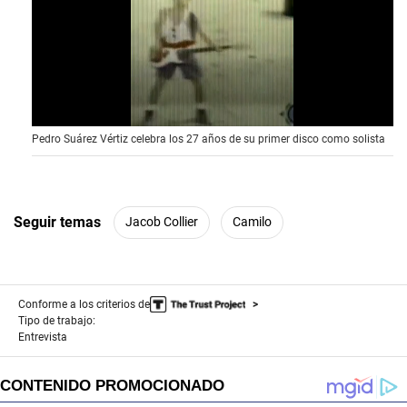
0
Pedro Suárez Vértiz celebra los 27 años de su primer disco como solista
s
e
c
o
n
d
Seguir temas
Jacob Collier
Camilo
s
o
f
5
0
Conforme a los criterios de
s
e
Tipo de trabajo:
c
Entrevista
o
n
d
s