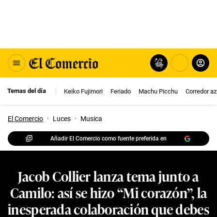
Temas del día
Keiko Fujimori
Feriado
Machu Picchu
Corredor az
El Comercio
·
Luces
·
Musica
Añadir El Comercio como fuente preferida en
Jacob Collier lanza tema junto a
Camilo: así se hizo “Mi corazón”, la
inesperada colaboración que debes