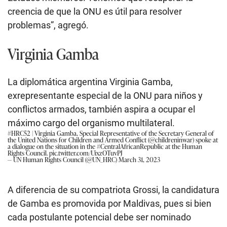
creencia de que la ONU es útil para resolver
problemas”, agregó.
Virginia Gamba
La diplomática argentina Virginia Gamba,
exrepresentante especial de la ONU para niños y
conflictos armados, también aspira a ocupar el
máximo cargo del organismo multilateral.
#HRC52
| Virginia Gamba, Special Representative of the Secretary General of
the United Nations for Children and Armed Conflict (
@childreninwar
) spoke at
a dialogue on the situation in the
#CentralAfricanRepublic
at the Human
Rights Council.
pic.twitter.com/UixzOTuvPJ
— UN Human Rights Council (@UN_HRC)
March 31, 2023
A diferencia de su compatriota Grossi, la candidatura
de Gamba es promovida por Maldivas, pues si bien
cada postulante potencial debe ser nominado