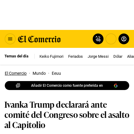
Temas del día
Keiko Fujimori
Feriados
Jorge Messi
Dólar
Ali
El Comercio
·
Mundo
·
Eeuu
Añadir El Comercio como fuente preferida en
Ivanka Trump declarará ante
comité del Congreso sobre el asalto
al Capitolio