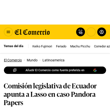
Temas del día
Keiko Fujimori
Feriado
Machu Picchu
Corredor az
El Comercio
·
Mundo
·
Latinoamerica
Añadir El Comercio como fuente preferida en
Comisión legislativa de Ecuador
apunta a Lasso en caso Pandora
Papers