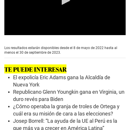
0
s
e
Los resultados estarán disponibles desde el 8 de mayo de 2022 hasta al
c
menos el 30 de septiembre de 2023.
o
n
d
TE PUEDE INTERESAR
s
o
El expolicía Eric Adams gana la Alcaldía de
f
0
Nueva York
s
Republicano Glenn Youngkin gana en Virginia, un
e
c
duro revés para Biden
o
¿Cómo operaba la granja de troles de Ortega y
n
d
cuál era su misión de cara a las elecciones?
s
Josep Borrell: “La ayuda de la UE al Perú es la
que más va a crecer en América Latina”