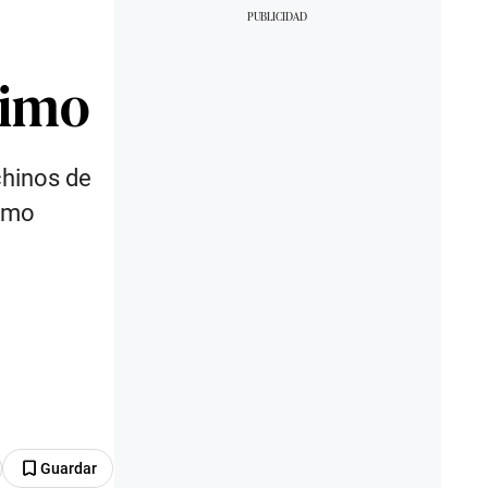
simo
chinos de
ismo
Guardar