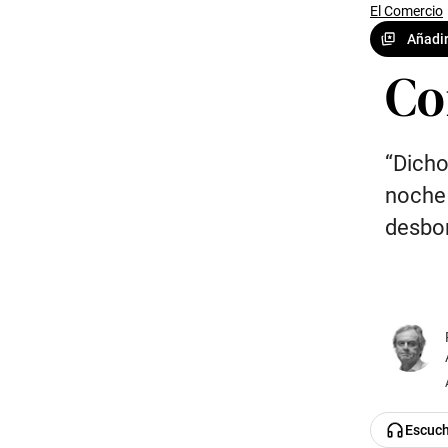
El Comercio
Añadir
Co
“Dicho
noche 
desbor
Escuc