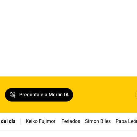
Pregúntale a Merlín IA
del día
Keiko Fujimori
Feriados
Simon Biles
Papa Leó