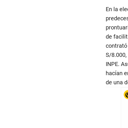
En la el
predeceso
prontuar
de facil
contrató
S/8.000,
INPE. As
hacían e
de una d