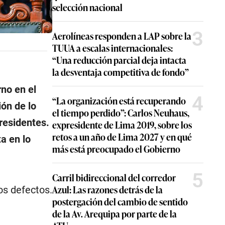
selección nacional
3
Aerolíneas responden a LAP sobre la
TUUA a escalas internacionales:
“Una reducción parcial deja intacta
la desventaja competitiva de fondo”
no en el
4
“La organización está recuperando
ión de lo
el tiempo perdido”: Carlos Neuhaus,
presidentes.
expresidente de Lima 2019, sobre los
retos a un año de Lima 2027 y en qué
a en lo
más está preocupado el Gobierno
5
Carril bidireccional del corredor
Azul: Las razones detrás de la
os defectos.
postergación del cambio de sentido
de la Av. Arequipa por parte de la