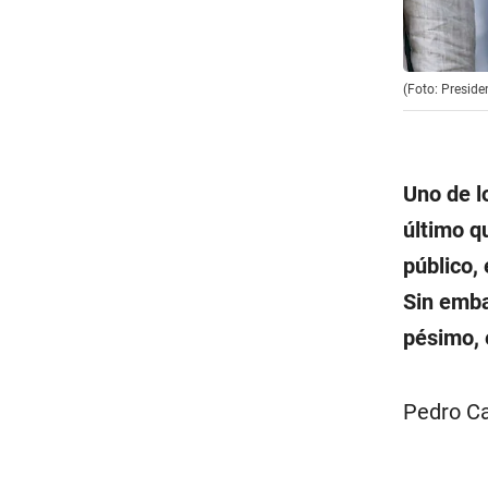
(Foto: Preside
Uno de l
último qu
público,
Sin emba
pésimo, 
Pedro Ca