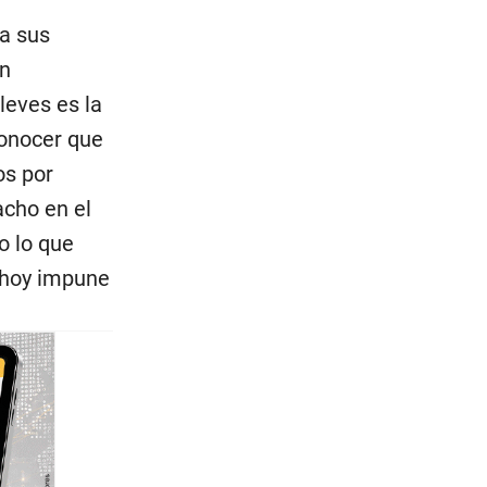
 a sus
un
leves es la
conocer que
os por
acho en el
o lo que
 hoy impune