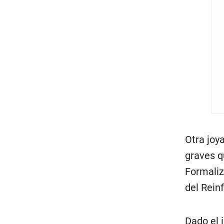
Otra joy
graves q
Formaliz
del Rein
Dado el 