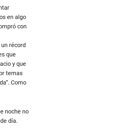
ntar
os en algo
 compró con
 un récord
 es que
acio y que
por temas
uada”. Como
de noche no
de día.