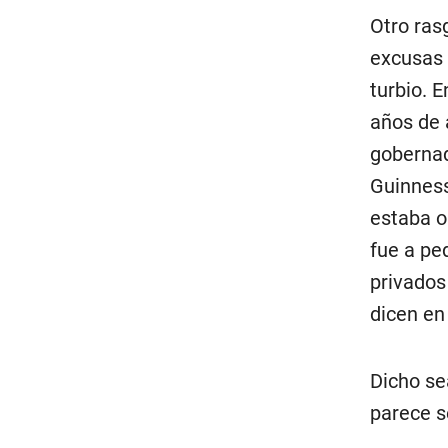
Otro ras
excusas 
turbio. 
años de 
gobernad
Guinness
estaba o
fue a pe
privados
dicen en 
Dicho se
parece s