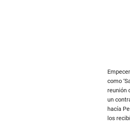
Empecemo
como ‘Sa
reunión 
un contr
hacía Pe
los recibí