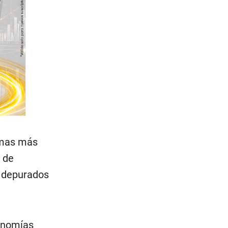
lemas más
r de
0 depurados
conomías