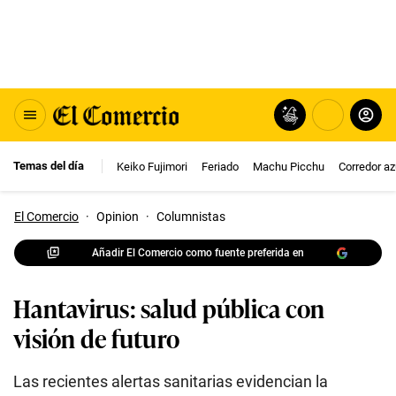
Temas del día
Keiko Fujimori
Feriado
Machu Picchu
Corredor az
El Comercio
·
Opinion
·
Columnistas
Añadir El Comercio como fuente preferida en
Hantavirus: salud pública con
visión de futuro
Las recientes alertas sanitarias evidencian la