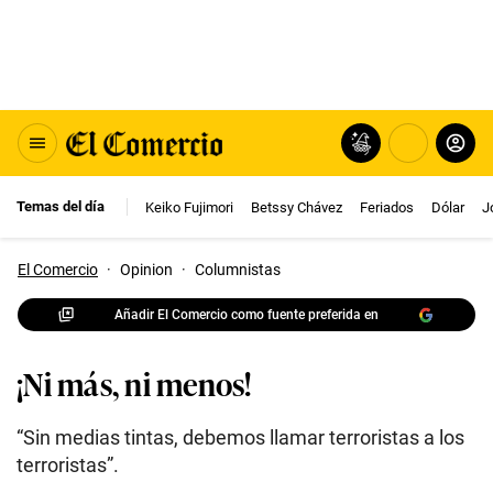
Temas del día
Keiko Fujimori
Betssy Chávez
Feriados
Dólar
J
El Comercio
·
Opinion
·
Columnistas
Añadir El Comercio como fuente preferida en
¡Ni más, ni menos!
“Sin medias tintas, debemos llamar terroristas a los
terroristas”.