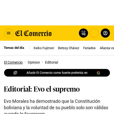
Temas del día
Keiko Fujimori
Betssy Chávez
Feriados
Alianza v
El Comercio
·
Opinion
·
Editorial
Añadir El Comercio como fuente preferida en
Editorial: Evo el supremo
Evo Morales ha demostrado que la Constitución
boliviana y la voluntad de su pueblo solo son válidas
cuando lo favorecen.