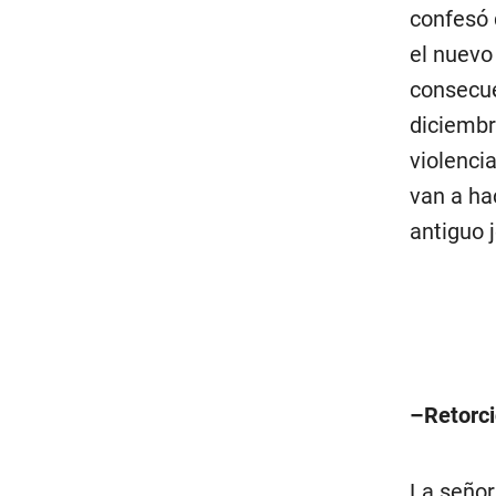
confesó 
el nuevo
consecue
diciembr
violencia
van a hac
antiguo 
–Retorci
La señor