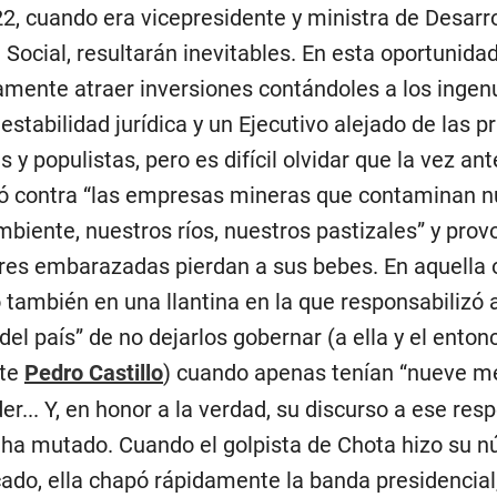
22, cuando era vicepresidente y ministra de Desarro
n Social, resultarán inevitables. En esta oportunida
mente atraer inversiones contándoles a los ingen
estabilidad jurídica y un Ejecutivo alejado de las p
s y populistas, pero es difícil olvidar que la vez ant
 contra “las empresas mineras que contaminan n
biente, nuestros ríos, nuestros pastizales” y pro
res embarazadas pierdan a sus bebes. En aquella 
también en una llantina en la que responsabilizó a
del país” de no dejarlos gobernar (a ella y el enton
nte
Pedro Castillo
) cuando apenas tenían “nueve m
er... Y, en honor a la verdad, su discurso a ese res
ha mutado. Cuando el golpista de Chota hizo su 
cado, ella chapó rápidamente la banda presidencial