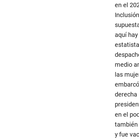
en el 20
Inclusió
supuesta
aquí hay 
estatista
despachó
medio am
las muje
embarcó 
derecha 
preside
en el pod
también 
y fue va