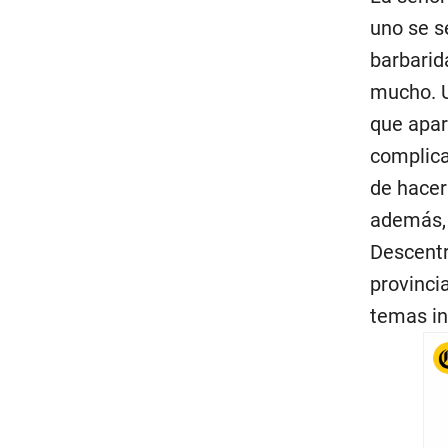
uno se s
barbarid
mucho. U
que apar
complica
de hacer
además, 
Descentr
provinci
temas in