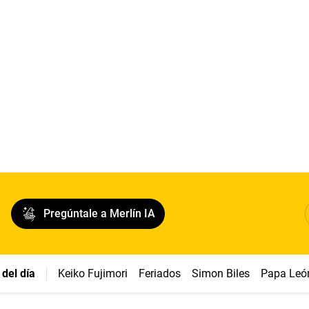
Pregúntale a Merlín IA
del día
Keiko Fujimori
Feriados
Simon Biles
Papa Leó