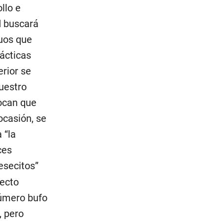
llo e
d buscará
uos que
rácticas
erior se
uestro
vocan que
ocasión, se
 “la
ces
esecitos”
pecto
número bufo
, pero