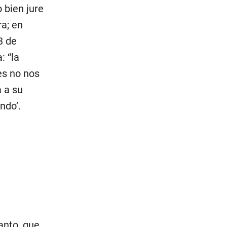
 bien jure
ra; en
3 de
: “la
oes no nos
a a su
ndo’.
anto, que