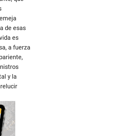
s
asemeja
da de esas
vida es
sa, a fuerza
pariente,
nistros
al y la
relucir