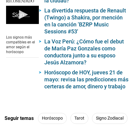
la ciudad?
RECOMENDADO
La divertida respuesta de Renault
Signos compatibles en el amor
(Twingo) a Shakira, por mención
en la canción ‘BZRP Music
0
Sessions #53′
seconds
of
Los signos más
3
La Voz Perú: ¿Cómo fue el debut
compatibles en el
minutes,
amor según el
de María Paz Gonzales como
0
horóscopo
conductora junto a su esposo
Jesús Alzamora?
Horóscopo de HOY, jueves 21 de
mayo: revisa las predicciones más
certeras de amor, dinero y trabajo
Seguir temas
Horóscopo
Tarot
Signo Zodiacal