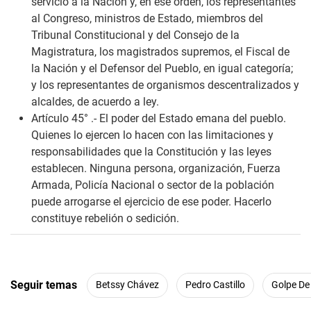
servicio a la Nación y, en ese orden, los representantes
al Congreso, ministros de Estado, miembros del
Tribunal Constitucional y del Consejo de la
Magistratura, los magistrados supremos, el Fiscal de
la Nación y el Defensor del Pueblo, en igual categoría;
y los representantes de organismos descentralizados y
alcaldes, de acuerdo a ley.
Artículo 45° .-
El poder del Estado emana del pueblo.
Quienes lo ejercen lo hacen con las limitaciones y
responsabilidades que la Constitución y las leyes
establecen. Ninguna persona, organización, Fuerza
Armada, Policía Nacional o sector de la población
puede arrogarse el ejercicio de ese poder. Hacerlo
constituye rebelión o sedición.
Seguir temas
Betssy Chávez
Pedro Castillo
Golpe De