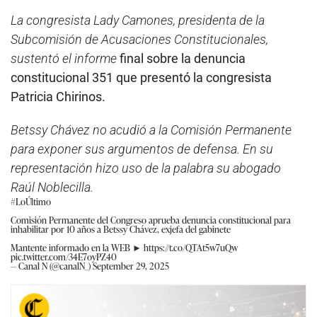
La congresista Lady Camones, presidenta de la
Subcomisión de Acusaciones Constitucionales,
sustentó el informe
final sobre la denuncia
constitucional 351 que presentó la congresista
Patricia Chirinos.
Betssy Chávez no acudió a la Comisión Permanente
para exponer sus argumentos de defensa. En su
representación hizo uso de la palabra su abogado
Raúl Noblecilla.
#LoÚltimo
Comisión Permanente del Congreso aprueba denuncia constitucional para
inhabilitar por 10 años a Betssy Chávez, exjefa del gabinete
Mantente informado en la WEB ►
https://t.co/QTAt5w7uQw
pic.twitter.com/34E7oyPZ40
— Canal N (@canalN_)
September 29, 2025