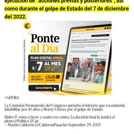
ejecución de “acciones previas y posteriores”, así
como durante el golpe de Estado del 7 de diciembre
del 2022.
#AHORA
La Comisión Permanente del Congreso aprueba el informe que recomienda
inhabilitar por 10 años a Betssy Chávez por el golpe de Estado.
Hubo 17 votos a favor y cuatro en contra. La decisión final la tendrá el
pleno.
@Politica_ECpe
— Martín Calderón (@CalderonPasache)
September 29, 2025