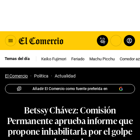
Temas del día
Keiko Fujimori
Feriado
Machu Picchu
Corredor az
El Comercio
·
Politica
·
Actualidad
Añadir El Comercio como fuente preferida en
Betssy Chávez: Comisión
Permanente aprueba informe que
propone inhabilitarla por el golpe