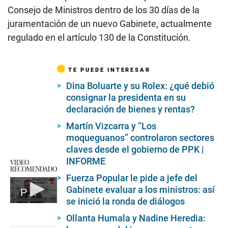
Consejo de Ministros dentro de los 30 días de la
juramentación de un nuevo Gabinete, actualmente
regulado en el artículo 130 de la Constitución.
TE PUEDE INTERESAR
Dina Boluarte y su Rolex: ¿qué debió
consignar la presidenta en su
declaración de bienes y rentas?
Martín Vizcarra y “Los
moqueguanos” controlaron sectores
claves desde el gobierno de PPK |
INFORME
VIDEO
RECOMENDADO
Fuerza Popular le pide a jefe del
Gabinete evaluar a los ministros: así
Premier se pronuncia obre investigación a Dina Boluarte
se inició la ronda de diálogos
0
seconds
Ollanta Humala y Nadine Heredia:
of