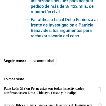
las razones del juez para aceptar
7
minutes,
pedido de más de S/ 422 mlls. de
53
reparación civil
seconds
PJ ratifica a fiscal Delia Espinoza al
frente de investigación a Patricia
Benavides: los argumentos para
rechazar sacarla del caso
Seguir temas
Bicameralidad
Lo más visto
1
Papa León XIV en Perú: estas son todas las actividades
confirmadas en Lima, Chiclayo, Cusco y Pucallpa
Simone Biles en Lima: paso a paso, la agenda de la gimnasta