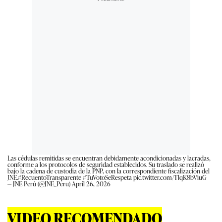
Las cédulas remitidas se encuentran debidamente acondicionadas y lacradas,
conforme a los protocolos de seguridad establecidos. Su traslado se realizó
bajo la cadena de custodia de la PNP, con la correspondiente fiscalización del
JNE.
#RecuentoTransparente
#TuVotoSeRespeta
pic.twitter.com/TlqK8bViuG
— JNE Perú (@JNE_Peru)
April 26, 2026
VIDEO RECOMENDADO