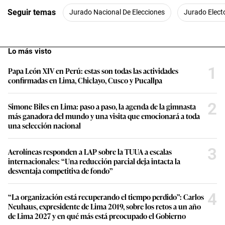
Seguir temas
Jurado Nacional De Elecciones
Jurado Electo
Lo más visto
1
Papa León XIV en Perú: estas son todas las actividades
confirmadas en Lima, Chiclayo, Cusco y Pucallpa
2
Simone Biles en Lima: paso a paso, la agenda de la gimnasta
más ganadora del mundo y una visita que emocionará a toda
una selección nacional
3
Aerolíneas responden a LAP sobre la TUUA a escalas
internacionales: “Una reducción parcial deja intacta la
desventaja competitiva de fondo”
4
“La organización está recuperando el tiempo perdido”: Carlos
Neuhaus, expresidente de Lima 2019, sobre los retos a un año
de Lima 2027 y en qué más está preocupado el Gobierno