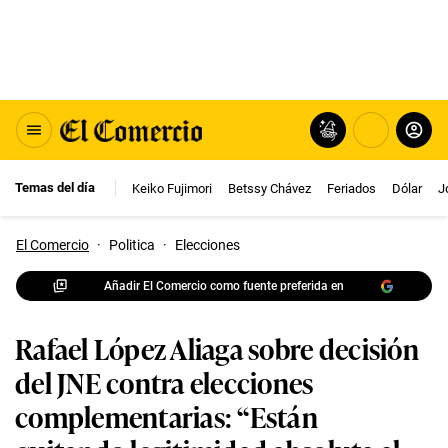
Temas del día
Keiko Fujimori
Betssy Chávez
Feriados
Dólar
J
El Comercio
·
Politica
·
Elecciones
Añadir El Comercio como fuente preferida en
Rafael López Aliaga sobre decisión
del JNE contra elecciones
complementarias: “Están