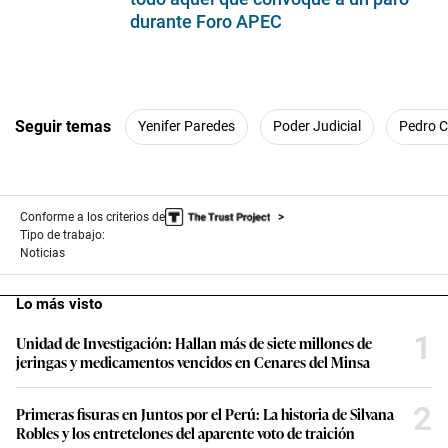
durante Foro APEC
Seguir temas
Yenifer Paredes
Poder Judicial
Pedro C
Conforme a los criterios de
Tipo de trabajo:
Noticias
Lo más visto
1
Unidad de Investigación: Hallan más de siete millones de
jeringas y medicamentos vencidos en Cenares del Minsa
2
Primeras fisuras en Juntos por el Perú: La historia de Silvana
Robles y los entretelones del aparente voto de traición