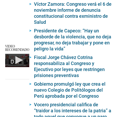
Víctor Zamora: Congreso verá el 6 de
noviembre informe de denuncia
constitucional contra exministro de
Salud
Presidente de Capeco: “Hay un
desborde de la violencia, que no deja
progresar, no deja trabajar y pone en
VIDEO
peligro la vida”
RECOMENDADO
Fiscal Jorge Chávez Cotrina
Declaraciones de Gustavo Adrianzén
responsabiliza al Congreso y
Ejecutivo por leyes que restringen
0
seconds
prisiones preventivas
of
3
Gobierno promulgó ley que crea el
minutes,
nuevo Colegio de Politólogos del
42
seconds
Perú aprobada por el Congreso
Vocero presidencial califica de
“traidor a los intereses de la patria” a
todo aquel que convoque a un paro