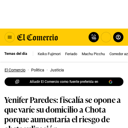
Temas del día
Keiko Fujimori
Feriado
Machu Picchu
Corredor az
El Comercio
·
Politica
·
Justicia
Añadir El Comercio como fuente preferida en
Yenifer Paredes: fiscalía se opone a
que varíe su domicilio a Chota
porque aumentaría el riesgo de