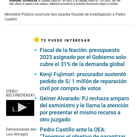
Ministerio Público acumula dos carpeta fiscales de investigación a Pedro
Castillo
TE PUEDE INTERESAR
Fiscal de la Nación: presupuesto
2023 asignado por el Gobierno solo
cubre el 31% de la demanda global
Kenji Fujimori: procurador sustentó
pedido de S/ 1 millón de reparación
civil por compra de votos
VIDEO
RECOMENDADO
Geiner Alvarado: PJ rechaza amparo
del exministro y le llama la atención
Luis Almagro
por presentar el mismo recurso a
0
otro juzgado
seconds
of
Pedro Castillo ante la OEA:
Declaraciones de
0
Luis Almagro
“Tenemos el objetivo de garantizar