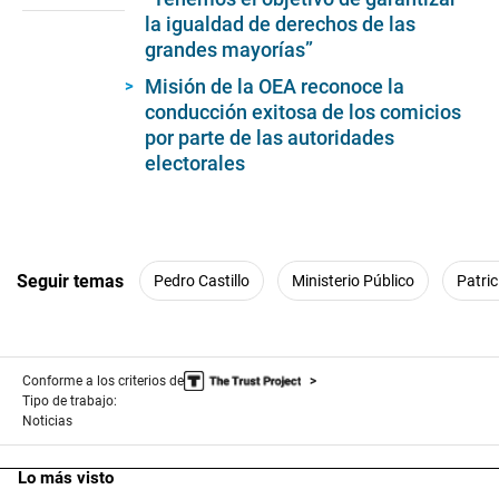
seconds
la igualdad de derechos de las
grandes mayorías”
Misión de la OEA reconoce la
conducción exitosa de los comicios
por parte de las autoridades
electorales
Seguir temas
Pedro Castillo
Ministerio Público
Patri
Conforme a los criterios de
Tipo de trabajo:
Noticias
Lo más visto