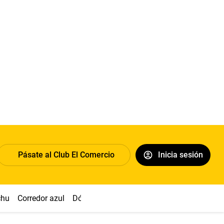
Pásate al Club El Comercio
Inicia sesión
chu
Corredor azul
Dólar
Congreso
Nasca
Acuña
Toled