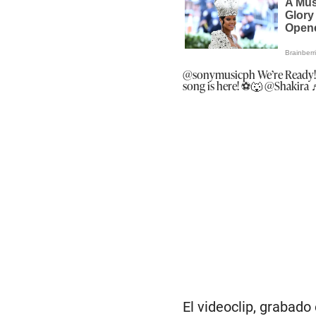
@sonymusicph
We’re Ready! 
song is here! ⚽️🐺 @Shakira
♬
El videoclip, grabad