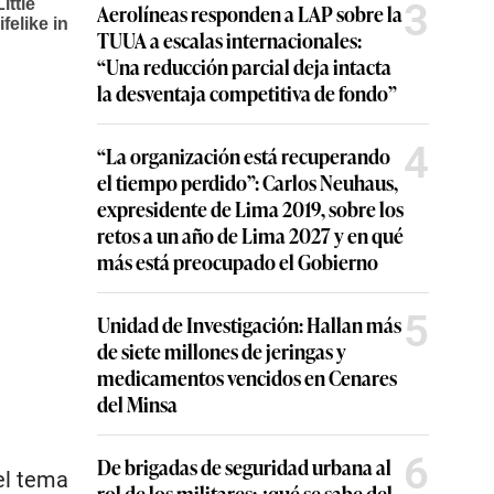
3
Aerolíneas responden a LAP sobre la
TUUA a escalas internacionales:
“Una reducción parcial deja intacta
la desventaja competitiva de fondo”
4
“La organización está recuperando
el tiempo perdido”: Carlos Neuhaus,
expresidente de Lima 2019, sobre los
retos a un año de Lima 2027 y en qué
más está preocupado el Gobierno
5
Unidad de Investigación: Hallan más
de siete millones de jeringas y
medicamentos vencidos en Cenares
del Minsa
6
De brigadas de seguridad urbana al
el tema
rol de los militares: ¿qué se sabe del