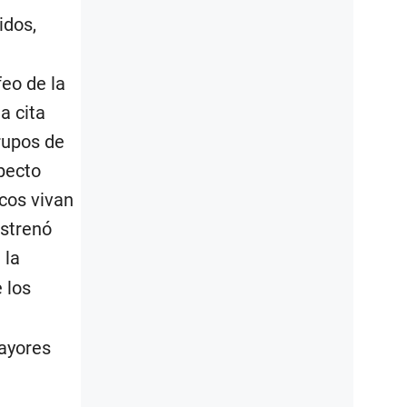
idos,
eo de la
a cita
grupos de
specto
icos vivan
estrenó
 la
 los
mayores