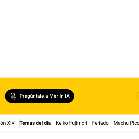
Pregúntale a Merlín IA
ón XIV
Temas del día
Keiko Fujimori
Feriado
Machu Pic