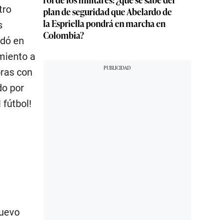
tro
plan de seguridad que Abelardo de
la Espriella pondrá en marcha en
s
Colombia?
udó en
miento a
oras con
do por
 fútbol!
nuevo