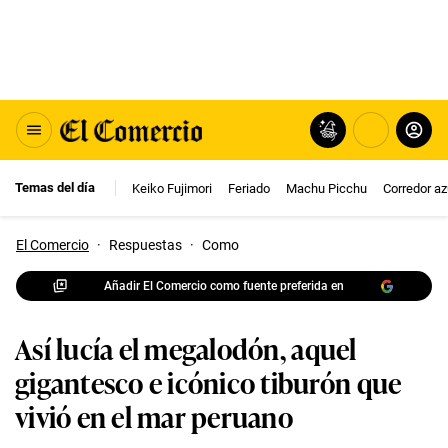
Temas del día
Keiko Fujimori
Feriado
Machu Picchu
Corredor az
El Comercio
·
Respuestas
·
Como
Añadir El Comercio como fuente preferida en
Así lucía el megalodón, aquel
gigantesco e icónico tiburón que
vivió en el mar peruano