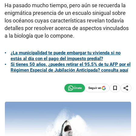
Ha pasado mucho tiempo, pero aún se recuerda la
enigmática presencia de un escualo sinigual sobre
los océanos cuyas características revelan todavía
detalles por resolver acerca de aspectos vinculados
a la biología que lo compone.
¿La municipalidad te puede embargar tu vivienda si no
estás al día con el pago del impuesto predial?
Si tienes 50 años, ¿puedes retirar el 95.5% de tu AFP por el
Régimen Especial de Jubilación Anticipada? consulta aquí
Seguir en