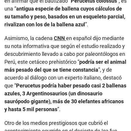
en afirmar que el bautizado “
Perucetus colossus
”, es
una “
antigua especie de ballena cuyos cálculos de
su tamaño y peso, basados en un esqueleto parcial,
rivalizan con los de la ballena azul
”.
Asimismo, la cadena
CNN
en español dijo mediante
su nota informativa que según el estudio realizado y
descubrimiento llevado a cabo por paleontólogos en
Perú, este cetáceo prehistórico “
podría ser el animal
más pesado del que se tiene constancia
”, y de
acuerdo al diálogo con un experto italiano, destacó
que “
Perucetus podría haber pesado casi 2 ballenas
azules, 3 Argentinosaurios (un dinosaurio
saurópodo gigante), más de 30 elefantes africanos
y hasta 5 mil personas
”.
Otro de los medios prestigiosos que cubrió el
acontecimiento ocurrido en el desierto de Ica fue