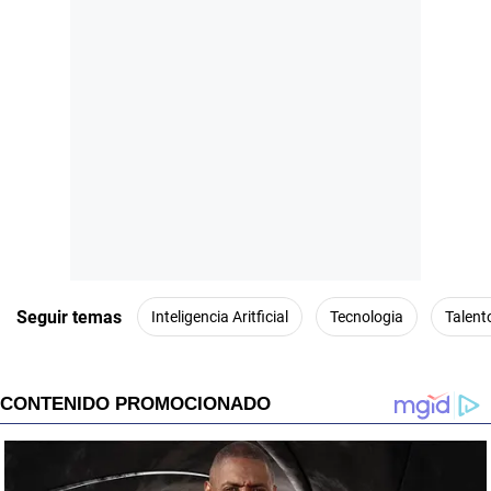
Seguir temas
Inteligencia Aritficial
Tecnologia
Talen