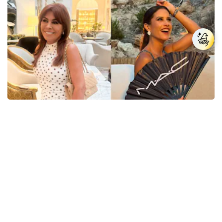
Farándula
Magaly Medina no se quedó callada y respondió a
las comparaciones con María Pía Copello: “Y
ahora me vas a decir...”
José Templo