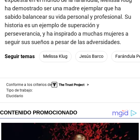
ha demostrado ser una madre ejemplar que ha
sabido balancear su vida personal y profesional. Su
historia es un ejemplo de superación y
perseverancia, y ha inspirado a muchas mujeres a
seguir sus sueños a pesar de las adversidades.
Seguir temas
Melissa Klug
Jesús Barco
Farándula P
Conforme a los criterios de
Tipo de trabajo:
Elucidario