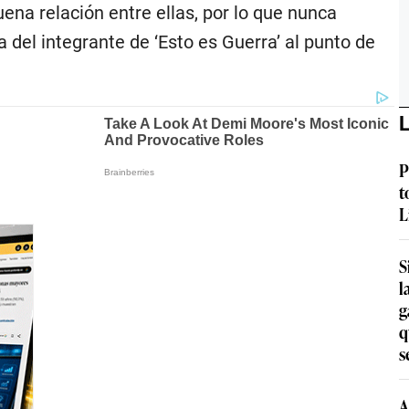
na relación entre ellas, por lo que nunca
 del integrante de ‘Esto es Guerra’ al punto de
L
P
t
L
S
l
g
q
s
A