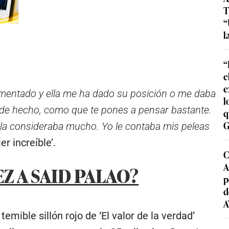
T
“
l
“
e
e
omentado y ella me ha dado su posición o me daba
l
 de hecho, como que te pones a pensar bastante.
q
G
 la consideraba mucho. Yo le contaba mis peleas
er increíble’.
C
A
Z A SAID PALAO?
p
d
A
ible sillón rojo de ‘El valor de la verdad’