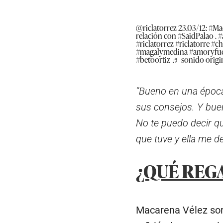
@riclatorrez
23.03/12:
#Ma
relación con
#SaidPalao
.
#
#riclatorrez
#riclatorre
#ch
#magalymedina
#amoryfu
#betoortiz
♬ sonido origin
“Bueno en una época
sus consejos. Y bue
No te puedo decir q
que tuve y ella me d
¿QUÉ REGA
Macarena Vélez sorp