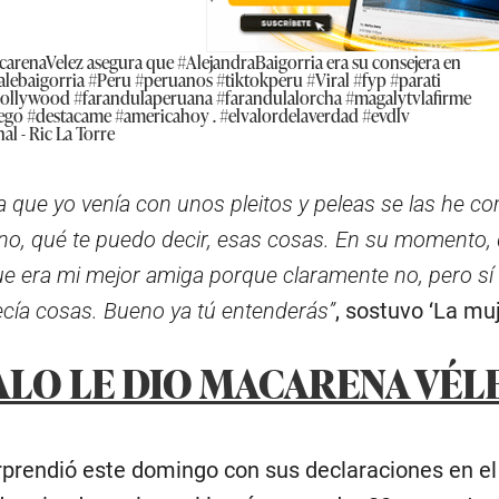
carenaVelez
asegura que
#AlejandraBaigorria
era su consejera en
alebaigorria
#Peru
#peruanos
#tiktokperu
#Viral
#fyp
#parati
ollywood
#farandulaperuana
#farandulalorcha
#magalytvlafirme
ego
#destacame
#americahoy
.
#elvalordelaverdad
#evdlv
al - Ric La Torre
 que yo venía con unos pleitos y peleas se las he c
no, qué te puedo decir, esas cosas. En su momento,
ue era mi mejor amiga porque claramente no, pero sí
ecía cosas. Bueno ya tú entenderás”
, sostuvo ‘La muj
LO LE DIO MACARENA VÉLE
rendió este domingo con sus declaraciones en el tem