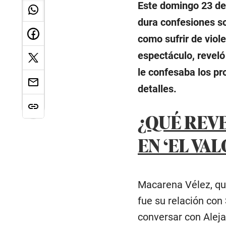
Este domingo 23 de m
dura confesiones s
como sufrir de viol
espectáculo, revel
le confesaba los pr
detalles.
¿QUÉ REV
EN ‘EL VA
Macarena Vélez, qui
fue su relación con
conversar con Aleja