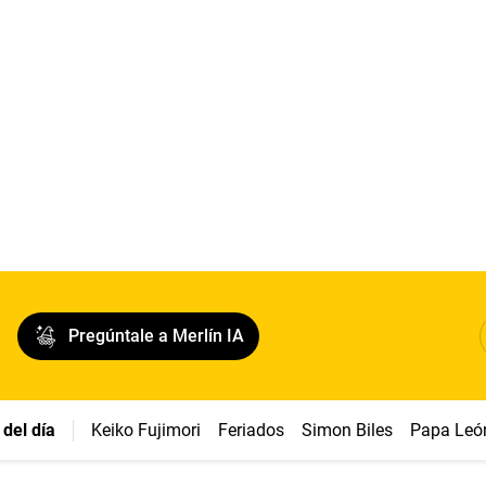
Pregúntale a Merlín IA
del día
Keiko Fujimori
Feriados
Simon Biles
Papa Leó