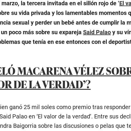
arzo, la tercera invitada en el sillón rojo de ‘
El v
obre su vida privada y los lamentables momentos 
encia sexual y perder un bebé antes de cumplir la 
ó un poco más sobre su expareja
Said Palao
y su ví
oblemas que tenía en ese entonces con el deportist
ELÓ MACARENA VÉLEZ SOB
LOR DE LA VERDAD’?
en ganó 25 mil soles como premio tras responder 
 Said Palao en ‘El valor de la verdad’. Entre sus d
ndra Baigorria sobre las discusiones o pelas que t