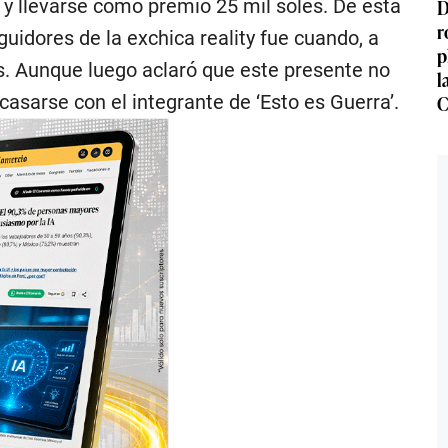
D
s y llevarse como premio 25 mil soles. De esta
r
idores de la exchica reality fue cuando, a
p
. Aunque luego aclaró que este presente no
l
C
asarse con el integrante de ‘Esto es Guerra’.