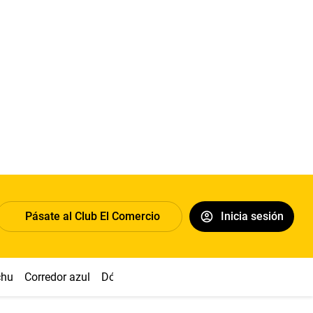
Pásate al Club El Comercio
Inicia sesión
chu
Corredor azul
Dólar
Congreso
Nasca
Acuña
Toled