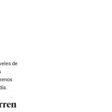
veles de
s
 menos
día.
urren