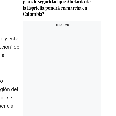
plan de seguridad que Abelardo de
la Espriella pondrá en marcha en
Colombia?
o y este
cción” de
la
mo
gión del
po, se
sencial