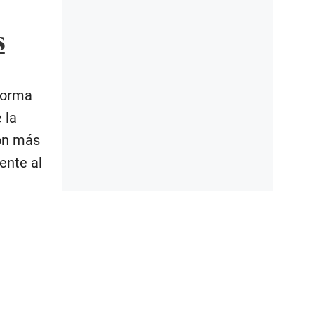
s
forma
 la
con más
ente al