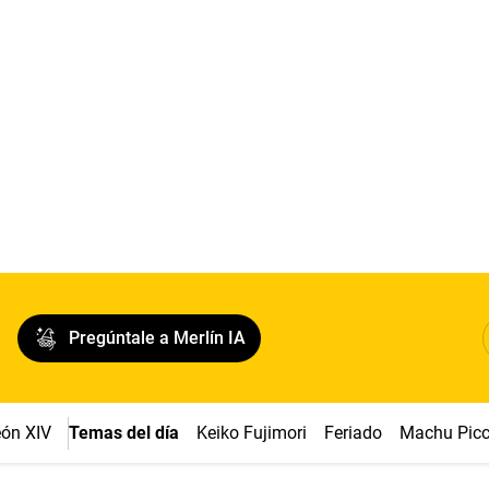
Pregúntale a Merlín IA
ón XIV
Temas del día
Keiko Fujimori
Feriado
Machu Pic