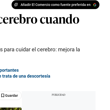
Añadir El Comercio como fuente preferida en
 cerebro cuando
 para cuidar el cerebro: mejora la
mportantes
e trata de una descortesía
Guardar