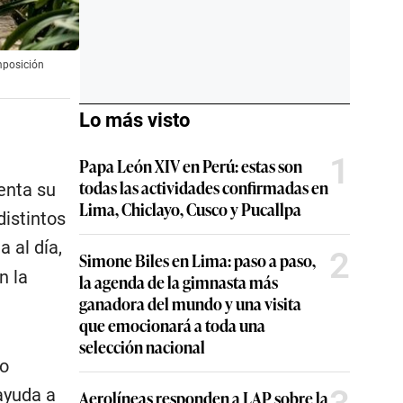
mposición
Lo más visto
1
Papa León XIV en Perú: estas son
todas las actividades confirmadas en
enta su
Lima, Chiclayo, Cusco y Pucallpa
istintos
 al día,
2
Simone Biles en Lima: paso a paso,
n la
la agenda de la gimnasta más
ganadora del mundo y una visita
que emocionará a toda una
selección nacional
lo
ayuda a
Aerolíneas responden a LAP sobre la