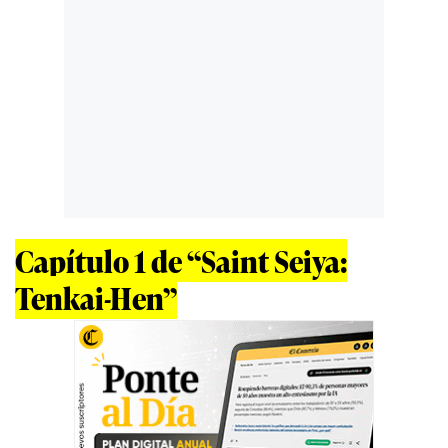
Capítulo 1 de “Saint Seiya:
Tenkai-Hen”