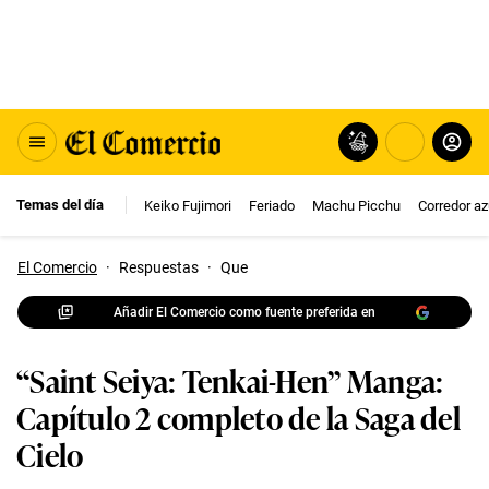
Temas del día
Keiko Fujimori
Feriado
Machu Picchu
Corredor az
El Comercio
·
Respuestas
·
Que
Añadir El Comercio como fuente preferida en
“Saint Seiya: Tenkai-Hen” Manga:
Capítulo 2 completo de la Saga del
Cielo