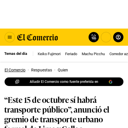
Temas del día
Keiko Fujimori
Feriado
Machu Picchu
Corredor az
El Comercio
·
Respuestas
·
Quien
Añadir El Comercio como fuente preferida en
“Este 15 de octubre sí habrá
transporte público”, anunció el
gremio de transporte urbano