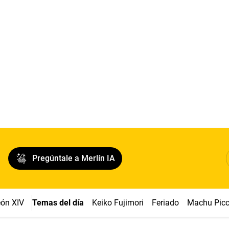
Pregúntale a Merlín IA
ón XIV
Temas del día
Keiko Fujimori
Feriado
Machu Pic