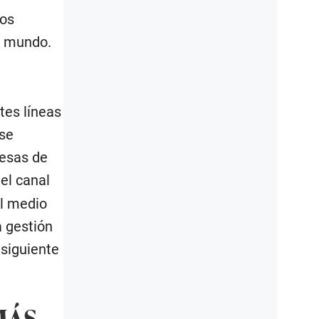
los
l mundo.
tes líneas
ese
resas de
el canal
el medio
a gestión
 siguiente
MÁS