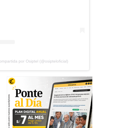
mpartida por Osiptel (@osipteloficial)