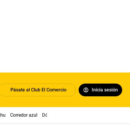
Pásate al Club El Comercio
Inicia sesión
chu
Corredor azul
Dólar
Congreso
Nasca
Acuña
Toled