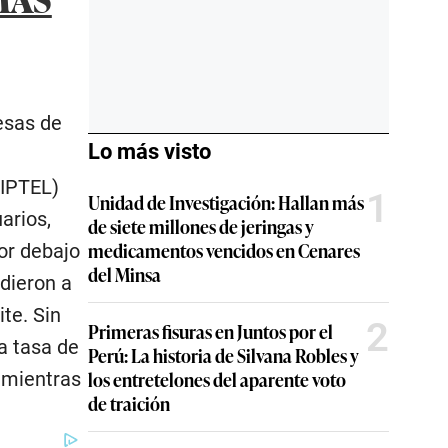
esas de
Lo más visto
SIPTEL)
1
Unidad de Investigación: Hallan más
arios,
de siete millones de jeringas y
medicamentos vencidos en Cenares
por debajo
del Minsa
dieron a
ite. Sin
2
Primeras fisuras en Juntos por el
a tasa de
Perú: La historia de Silvana Robles y
los entretelones del aparente voto
, mientras
de traición