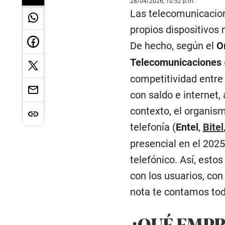
28/04/2026, 10:52 p.m.
Las telecomunicacion
propios dispositivos
De hecho, según el
O
Telecomunicaciones
competitividad entre 
con saldo e internet,
contexto, el organis
telefonía (
Entel
,
Bitel
presencial en el 202
telefónico. Así, esto
con los usuarios, con
nota te contamos tod
¿QUÉ EMPR