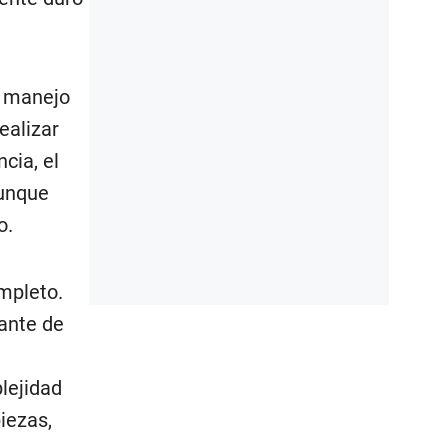
n manejo
ealizar
cia, el
aunque
o.
mpleto.
ante de
lejidad
piezas,