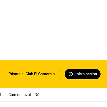
Pásate al Club El Comercio
Inicia sesión
chu
Corredor azul
Dólar
Congreso
Nasca
Acuña
Toled