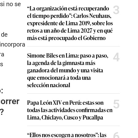
si no se
3
“La organización está recuperando
el tiempo perdido”: Carlos Neuhaus,
expresidente de Lima 2019, sobre los
retos a un año de Lima 2027 y en qué
 de
más está preocupado el Gobierno
 incorpora
4
ra
Simone Biles en Lima: paso a paso,
la agenda de la gimnasta más
os
ganadora del mundo y una visita
que emocionará a toda una
selección nacional
:
orrer
5
Papa León XIV en Perú: estas son
todas las actividades confirmadas en
o?
Lima, Chiclayo, Cusco y Pucallpa
6
“Ellos nos escogen a nosotros”: las