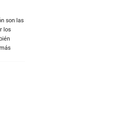
ón son las
r los
bién
r más