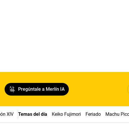
Pregúntale a Merlín IA
ón XIV
Temas del día
Keiko Fujimori
Feriado
Machu Pic