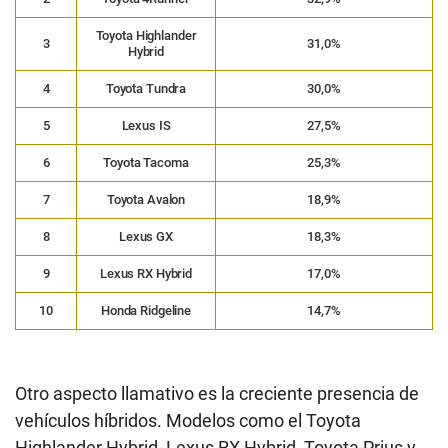
Toyota Highlander
3
31,0%
Hybrid
4
Toyota Tundra
30,0%
5
Lexus IS
27,5%
6
Toyota Tacoma
25,3%
7
Toyota Avalon
18,9%
8
Lexus GX
18,3%
9
Lexus RX Hybrid
17,0%
10
Honda Ridgeline
14,7%
Otro aspecto llamativo es la creciente presencia de
vehículos híbridos. Modelos como el Toyota
Highlander Hybrid, Lexus RX Hybrid, Toyota Prius y