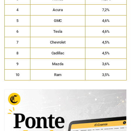
4
Acura
7,2%
5
GMC
4,6%
6
Tesla
4,6%
7
Chevrolet
4,5%
8
Cadillac
4,5%
9
Mazda
3,6%
10
Ram
3,5%