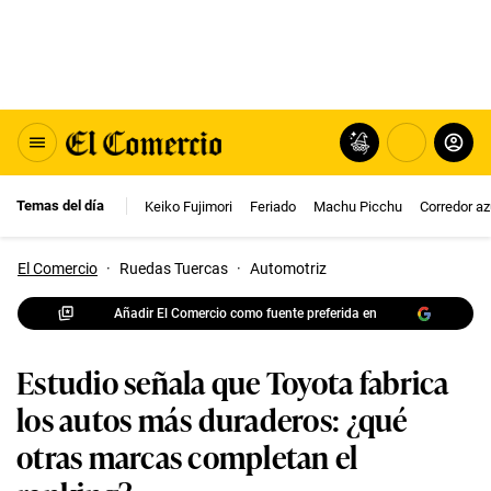
Temas del día
Keiko Fujimori
Feriado
Machu Picchu
Corredor az
El Comercio
·
Ruedas Tuercas
·
Automotriz
Añadir El Comercio como fuente preferida en
Estudio señala que Toyota fabrica
los autos más duraderos: ¿qué
otras marcas completan el