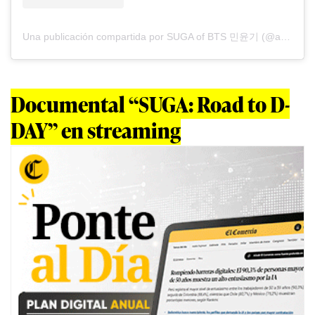
Una publicación compartida por SUGA of BTS 민윤기 (@agustd)
Documental “SUGA: Road to D-
DAY” en streaming