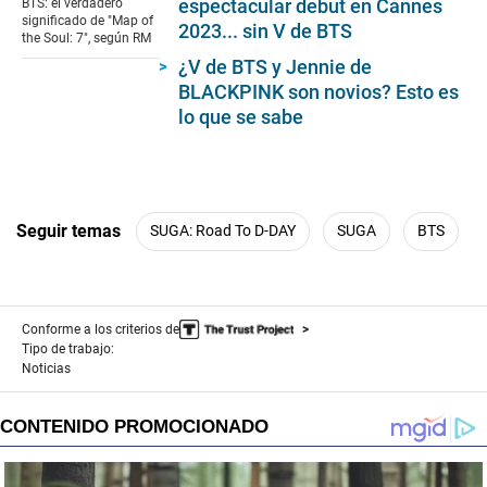
espectacular debut en Cannes
BTS: el verdadero
significado de "Map of
2023... sin V de BTS
the Soul: 7", según RM
¿V de BTS y Jennie de
BLACKPINK son novios? Esto es
lo que se sabe
Seguir temas
SUGA: Road To D-DAY
SUGA
BTS
Conforme a los criterios de
Tipo de trabajo:
Noticias