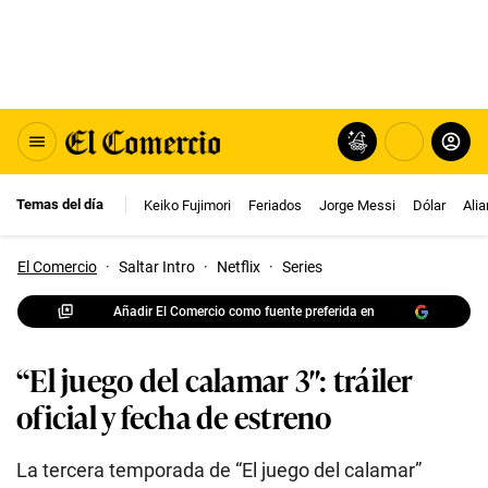
Temas del día
Keiko Fujimori
Feriados
Jorge Messi
Dólar
Ali
El Comercio
·
Saltar Intro
·
Netflix
·
Series
Añadir El Comercio como fuente preferida en
“El juego del calamar 3″: tráiler
oficial y fecha de estreno
La tercera temporada de “El juego del calamar”