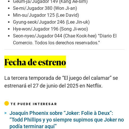
Geum-ja/Jugador 149 (Kang Ae-sim)
Se-mi/Jugador 380 (Won Ji-an)
Min-su/Jugador 125 (Lee David)
Gyung-seok/Jugador 246 (Lee Jin-uk)
Hye-won/Jugador 196 (Song Ji-woo)
Seon-nyeo/Jugador 044 (Chae Kook-hee) “Diario El
Comercio. Todos los derechos reservados.”
Fecha de estreno
La tercera temporada de “El juego del calamar” se
estrenará el 27 de junio del 2025 en Netflix.
TE PUEDE INTERESAR
Joaquín Phoenix sobre “Joker: Folie à Deux”:
“Todd Phillips y yo siempre supimos que Joker no
podía terminar aquí”