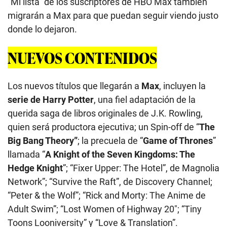
“Mi lista” de los suscriptores de HBO Max también
migrarán a Max para que puedan seguir viendo justo
donde lo dejaron.
NUEVOS CONTENIDOS
Los nuevos títulos que llegarán a
Max
, incluyen la
serie de Harry Potter
, una fiel adaptación de la
querida saga de libros originales de J.K. Rowling,
quien será productora ejecutiva; un Spin-off de “
The
Big Bang Theory”
; la precuela de “
Game of Thrones
”
llamada “
A Knight of the Seven Kingdoms: The
Hedge Knight
”; “Fixer Upper: The Hotel”, de Magnolia
Network”; “Survive the Raft”, de Discovery Channel;
“Peter & the Wolf”; “Rick and Morty: The Anime de
Adult Swim”; “Lost Women of Highway 20″; “Tiny
Toons Looniversity” y “Love & Translation”.