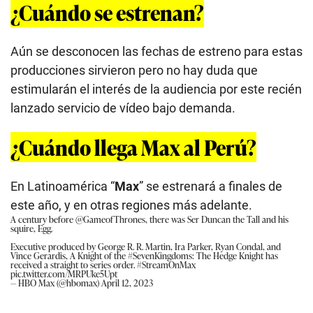
¿Cuándo se estrenan?
Aún se desconocen las fechas de estreno para estas
producciones sirvieron pero no hay duda que
estimularán el interés de la audiencia por este recién
lanzado servicio de vídeo bajo demanda.
¿Cuándo llega Max al Perú?
En Latinoamérica “
Max
” se estrenará a finales de
este año, y en otras regiones más adelante.
A century before
@GameofThrones
, there was Ser Duncan the Tall and his
squire, Egg.
Executive produced by George R. R. Martin, Ira Parker, Ryan Condal, and
Vince Gerardis, A Knight of the
#SevenKingdoms
: The Hedge Knight has
received a straight to series order.
#StreamOnMax
pic.twitter.com/MRPUke5Upt
— HBO Max (@hbomax)
April 12, 2023