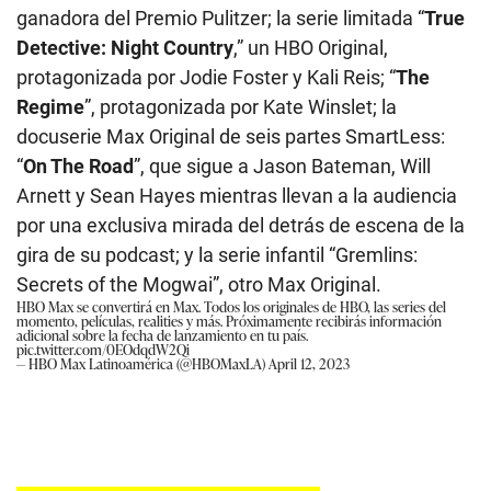
ganadora del Premio Pulitzer; la serie limitada “
True
Detective: Night Country
,” un HBO Original,
protagonizada por Jodie Foster y Kali Reis; “
The
Regime
”, protagonizada por Kate Winslet; la
docuserie Max Original de seis partes SmartLess:
“
On The Road
”, que sigue a Jason Bateman, Will
Arnett y Sean Hayes mientras llevan a la audiencia
por una exclusiva mirada del detrás de escena de la
gira de su podcast; y la serie infantil “Gremlins:
Secrets of the Mogwai”, otro Max Original.
HBO Max se convertirá en Max. Todos los originales de HBO, las series del
momento, películas, realities y más. Próximamente recibirás información
adicional sobre la fecha de lanzamiento en tu país.
pic.twitter.com/0EOdqdW2Qi
— HBO Max Latinoamérica (@HBOMaxLA)
April 12, 2023