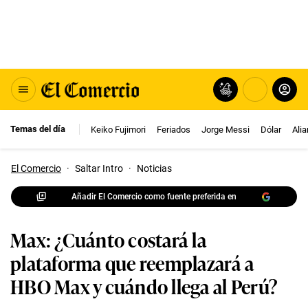
Temas del día
Keiko Fujimori
Feriados
Jorge Messi
Dólar
Ali
El Comercio
·
Saltar Intro
·
Noticias
Añadir El Comercio como fuente preferida en
Max: ¿Cuánto costará la
plataforma que reemplazará a
HBO Max y cuándo llega al Perú?