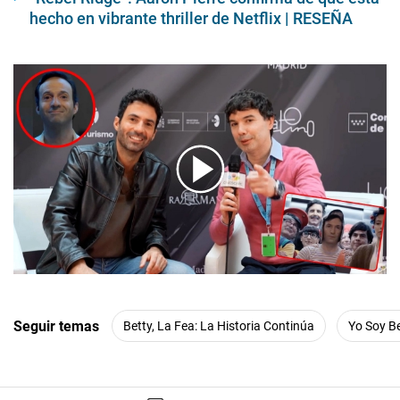
hecho en vibrante thriller de Netflix | RESEÑA
00:00
/
07:51
Seguir temas
Betty, La Fea: La Historia Continúa
Yo Soy Be