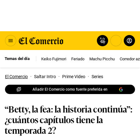
Temas del día
Keiko Fujimori
Feriado
Machu Picchu
Corredor az
El Comercio
·
Saltar Intro
·
Prime Video
·
Series
Añadir El Comercio como fuente preferida en
“Betty, la fea: la historia continúa”:
¿cuántos capítulos tiene la
temporada 2?