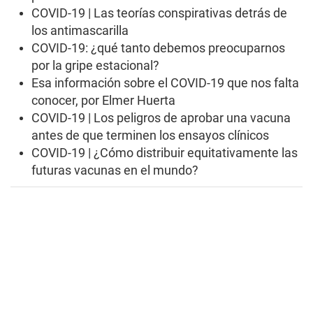
n
COVID-19 | Las teorías conspirativas detrás de
u
t
los antimascarilla
e
s
COVID-19: ¿qué tanto debemos preocuparnos
,
por la gripe estacional?
8
s
Esa información sobre el COVID-19 que nos falta
e
conocer, por Elmer Huerta
c
o
COVID-19 | Los peligros de aprobar una vacuna
n
antes de que terminen los ensayos clínicos
d
s
COVID-19 | ¿Cómo distribuir equitativamente las
futuras vacunas en el mundo?