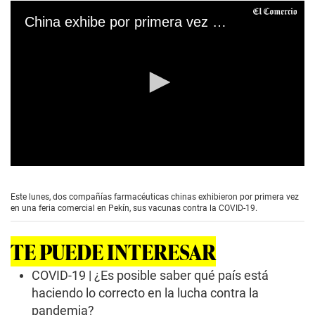
China exhibe por primera vez sus vacunas contra el coronavirus en una feria comercial
0
s
e
Este lunes, dos compañías farmacéuticas chinas exhibieron por primera vez
c
en una feria comercial en Pekín, sus vacunas contra la COVID-19.
o
n
d
TE PUEDE INTERESAR
s
o
f
COVID-19 | ¿Es posible saber qué país está
2
haciendo lo correcto en la lucha contra la
m
i
pandemia?