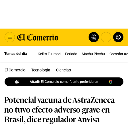
Temas del día
Keiko Fujimori
Feriado
Machu Picchu
Corredor az
El Comercio
·
Tecnologia
·
Ciencias
Añadir El Comercio como fuente preferida en
Potencial vacuna de AstraZeneca
no tuvo efecto adverso grave en
Brasil, dice regulador Anvisa