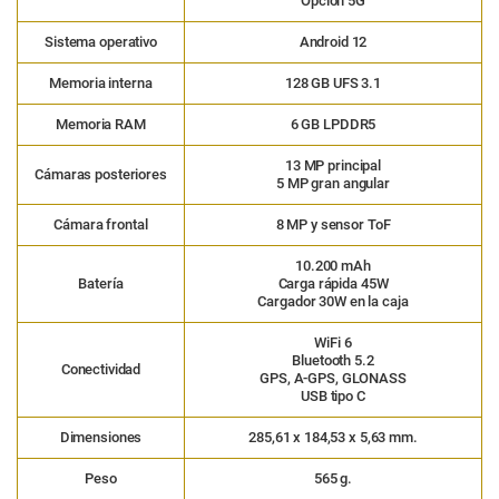
Opción 5G
Sistema operativo
Android 12
Memoria interna
128 GB UFS 3.1
Memoria RAM
6 GB LPDDR5
13 MP principal
Cámaras posteriores
5 MP gran angular
Cámara frontal
8 MP y sensor ToF
10.200 mAh
Batería
Carga rápida 45W
Cargador 30W en la caja
WiFi 6
Bluetooth 5.2
Conectividad
GPS, A-GPS, GLONASS
USB tipo C
Dimensiones
285,61 x 184,53 x 5,63 mm.
Peso
565 g.