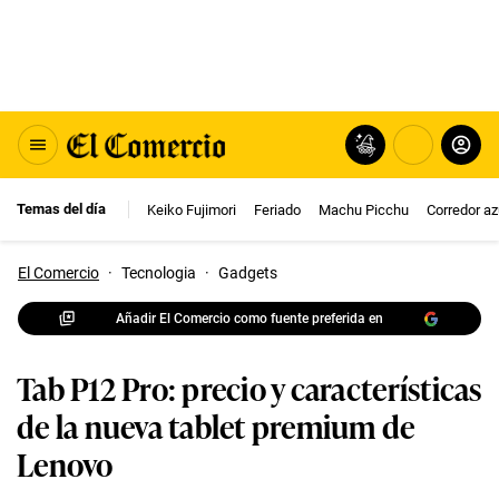
Temas del día
Keiko Fujimori
Feriado
Machu Picchu
Corredor az
El Comercio
·
Tecnologia
·
Gadgets
Añadir El Comercio como fuente preferida en
Tab P12 Pro: precio y características
de la nueva tablet premium de
Lenovo