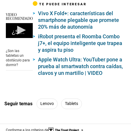
TE PUEDE INTERESAR
Vivo X Fold+: características del
VIDEO
RECOMENDADO
smartphone plegable que promete
20% más de autonomía
¿Son las tabletas un obstáculo para dormir?
iRobot presenta el Roomba Combo
0
j7+, el equipo inteligente que trapea
seconds
y aspira tu piso
of
¿Son las
3
tabletas un
minutes,
Apple Watch Ultra: YouTuber pone a
obstáculo para
50
dormir?
prueba al smartwatch contra caídas,
seconds
clavos y un martillo | VIDEO
Seguir temas
Lenovo
Tablets
Conforme a los criterios de