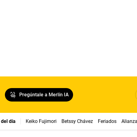
Pregúntale a Merlín IA
del día
Keiko Fujimori
Betssy Chávez
Feriados
Alianz