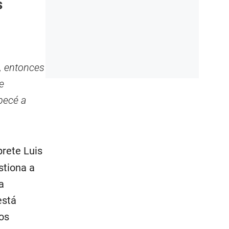
s
, entonces
e
pecé a
prete Luis
stiona a
a
está
ios