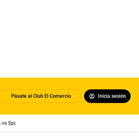
Pásate al Club El Comercio
Inicia sesión
a vs Sport Boys
Jorge Messi
Dólar
Papa León XIV
Congre