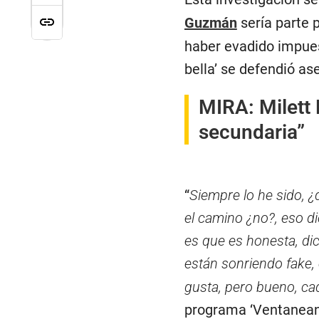
Guzmán
sería parte 
haber evadido impues
bella’ se defendió a
MIRA:
Milett
secundaria”
“
Siempre lo he sido, 
el camino ¿no?, eso d
es que es honesta, di
están sonriendo fake, 
gusta, pero bueno, ca
programa ‘Ventanean