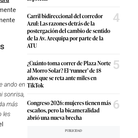
amente
4
Carril bidireccional del corredor
amente
Azul: Las razones detrás de la
postergación del cambio de sentido
de la Av. Arequipa por parte de la
es
ATU
5
¿Cuánto toma correr de Plaza Norte
al Morro Solar? El ‘runner’ de 18
años que se reta ante miles en
ue ando en
TikTok
i sonrisa,
6
Congreso 2026: mujeres tienen más
ada más
escaños, pero la bicameralidad
o les
abrió una nueva brecha
el