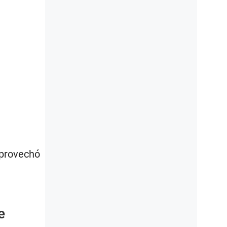
aprovechó
e