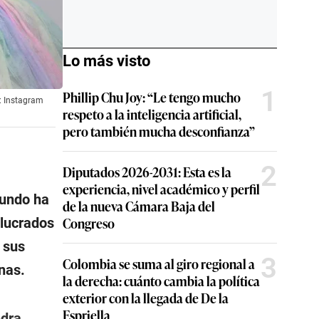
Lo más visto
1
Phillip Chu Joy: “Le tengo mucho
: Instagram
respeto a la inteligencia artificial,
pero también mucha desconfianza”
2
Diputados 2026-2031: Esta es la
experiencia, nivel académico y perfil
mundo ha
de la nueva Cámara Baja del
Congreso
olucrados
 sus
3
Colombia se suma al giro regional a
nas.
la derecha: cuánto cambia la política
exterior con la llegada de De la
Espriella
ndra