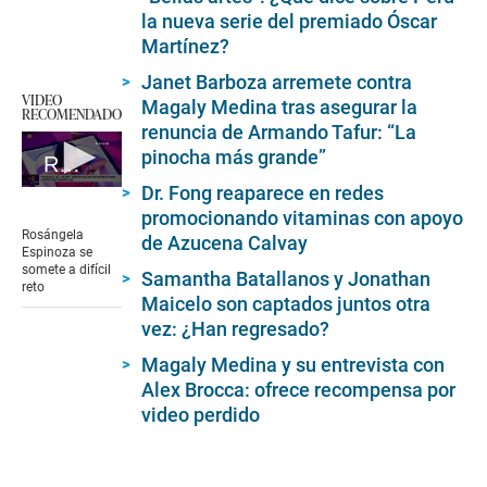
la nueva serie del premiado Óscar
Martínez?
Janet Barboza arremete contra
VIDEO
Magaly Medina tras asegurar la
RECOMENDADO
renuncia de Armando Tafur: “La
pinocha más grande”
Rosángela Espinoza se somete a prueba de tarántulas
Dr. Fong reaparece en redes
0
seconds
promocionando vitaminas con apoyo
of
Rosángela
de Azucena Calvay
3
Espinoza se
minutes,
somete a difícil
Samantha Batallanos y Jonathan
26
reto
seconds
Maicelo son captados juntos otra
vez: ¿Han regresado?
Magaly Medina y su entrevista con
Alex Brocca: ofrece recompensa por
video perdido