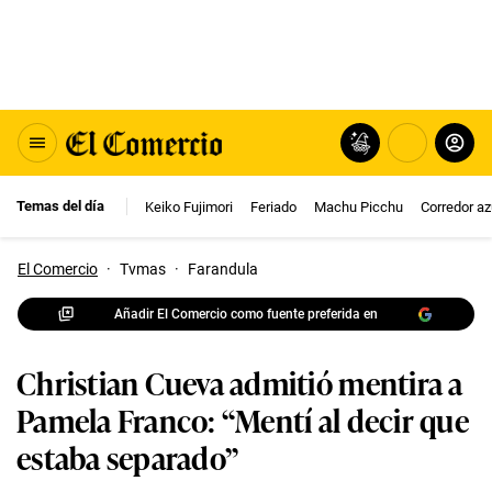
Temas del día
Keiko Fujimori
Feriado
Machu Picchu
Corredor az
El Comercio
·
Tvmas
·
Farandula
Añadir El Comercio como fuente preferida en
Christian Cueva admitió mentira a
Pamela Franco: “Mentí al decir que
estaba separado”