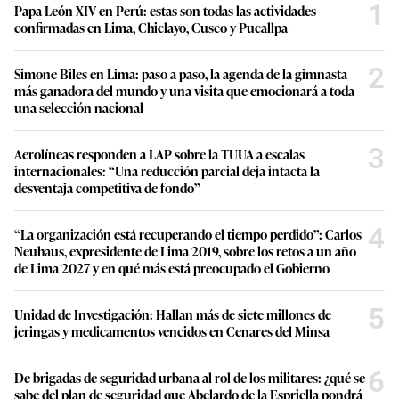
1
Papa León XIV en Perú: estas son todas las actividades
confirmadas en Lima, Chiclayo, Cusco y Pucallpa
2
Simone Biles en Lima: paso a paso, la agenda de la gimnasta
más ganadora del mundo y una visita que emocionará a toda
una selección nacional
3
Aerolíneas responden a LAP sobre la TUUA a escalas
internacionales: “Una reducción parcial deja intacta la
desventaja competitiva de fondo”
4
“La organización está recuperando el tiempo perdido”: Carlos
Neuhaus, expresidente de Lima 2019, sobre los retos a un año
de Lima 2027 y en qué más está preocupado el Gobierno
5
Unidad de Investigación: Hallan más de siete millones de
jeringas y medicamentos vencidos en Cenares del Minsa
6
De brigadas de seguridad urbana al rol de los militares: ¿qué se
sabe del plan de seguridad que Abelardo de la Espriella pondrá