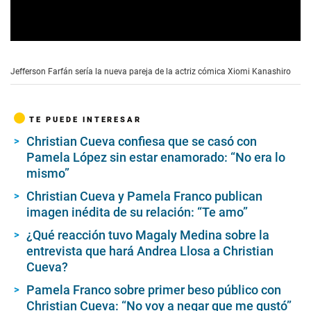
0
s
e
Jefferson Farfán sería la nueva pareja de la actriz cómica Xiomi Kanashiro
c
o
n
d
TE PUEDE INTERESAR
s
o
Christian Cueva confiesa que se casó con
f
Pamela López sin estar enamorado: “No era lo
1
m
mismo”
i
n
Christian Cueva y Pamela Franco publican
u
imagen inédita de su relación: “Te amo”
t
e
¿Qué reacción tuvo Magaly Medina sobre la
,
3
entrevista que hará Andrea Llosa a Christian
s
Cueva?
e
c
Pamela Franco sobre primer beso público con
o
n
Christian Cueva: “No voy a negar que me gustó”