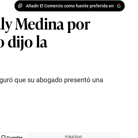
Añadir El Comercio como fuente preferida en
aly Medina por
 dijo la
seguró que su abogado presentó una
Guardar