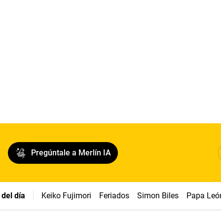
Pregúntale a Merlín IA
del día
Keiko Fujimori
Feriados
Simon Biles
Papa Leó