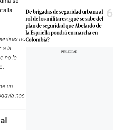
edina se
6
talla
De brigadas de seguridad urbana al
rol de los militares: ¿qué se sabe del
plan de seguridad que Abelardo de
la Espriella pondrá en marcha en
Colombia?
mentiras no
 a la
e no le
e.
ane un
Todavía nos
al