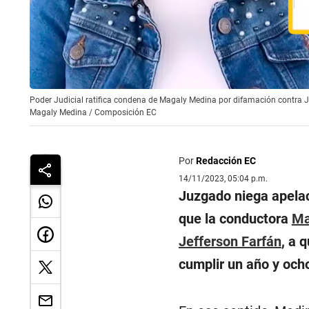
Poder Judicial ratifica condena de Magaly Medina por difamación contra Je
Magaly Medina / Composición EC
Por
Redacción EC
14/11/2023, 05:04 p.m.
Juzgado niega apelac
que la conductora
Ma
Jefferson Farfán
, a 
cumplir un año y och