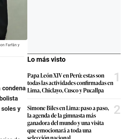
son Farfán y
Lo más visto
1
Papa León XIV en Perú: estas son
todas las actividades confirmadas en
la condena
Lima, Chiclayo, Cusco y Pucallpa
bolista
2
Simone Biles en Lima: paso a paso,
 soles y
la agenda de la gimnasta más
ganadora del mundo y una visita
que emocionará a toda una
selección nacional