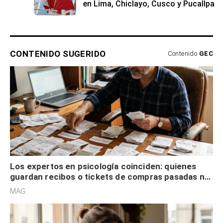
en Lima, Chiclayo, Cusco y Pucallpa
CONTENIDO SUGERIDO
Contenido
GEC
Los expertos en psicología coinciden: quienes
guardan recibos o tickets de compras pasadas no
son acumuladores, sino que tienen necesidad de
MAG.
control