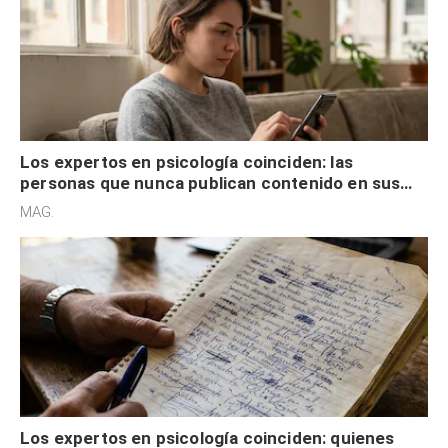
Los expertos en psicología coinciden: las
personas que nunca publican contenido en sus
redes sociales no pretenden buscar validación
MAG.
externa
Los expertos en psicología coinciden: quienes