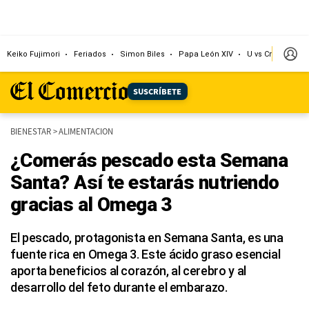
Keiko Fujimori
Feriados
Simon Biles
Papa León XIV
U vs Cristal
Dó
SUSCRÍBETE
BIENESTAR
>
ALIMENTACION
¿Comerás pescado esta Semana
Santa? Así te estarás nutriendo
gracias al Omega 3
El pescado, protagonista en Semana Santa, es una
fuente rica en Omega 3. Este ácido graso esencial
aporta beneficios al corazón, al cerebro y al
desarrollo del feto durante el embarazo.