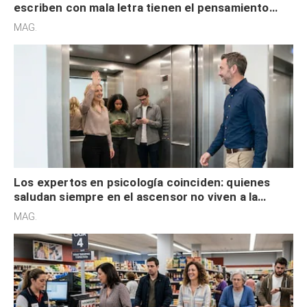
escriben con mala letra tienen el pensamiento
acelerado y no lo hacen por desinterés
MAG.
Los expertos en psicología coinciden: quienes
saludan siempre en el ascensor no viven a la
defensiva y tienen apertura social
MAG.