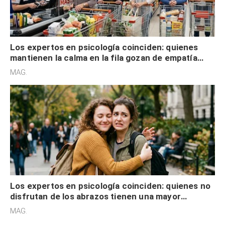
Los expertos en psicología coinciden: quienes
mantienen la calma en la fila gozan de empatía
cognitiva, gratitud y no solo tienen autocontrol
MAG.
Los expertos en psicología coinciden: quienes no
disfrutan de los abrazos tienen una mayor
sensibilidad a los estímulos físicos y no es por
MAG.
desinterés