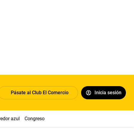
Pásate al Club El Comercio
Inicia sesión
redor azul
Congreso
Nasca
Acuña
Toledo
Sueldo míni