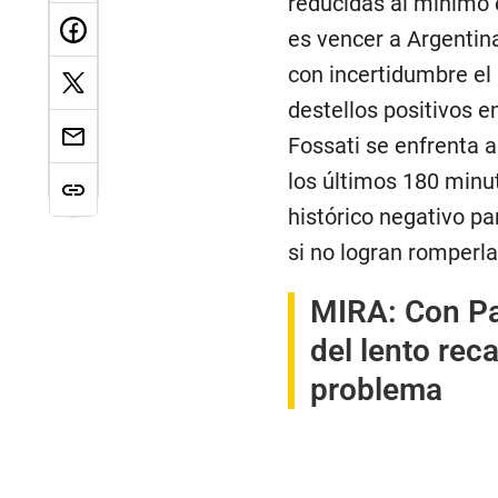
reducidas al mínimo e
es vencer a Argentin
con incertidumbre el 
destellos positivos e
Fossati se enfrenta 
los últimos 180 minut
histórico negativo pa
si no logran romperla
MIRA:
Con Pa
del lento rec
problema