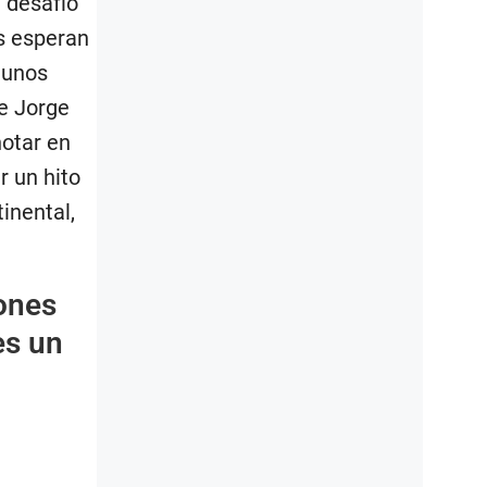
l desafío
s esperan
gunos
de Jorge
notar en
r un hito
inental,
ones
es un