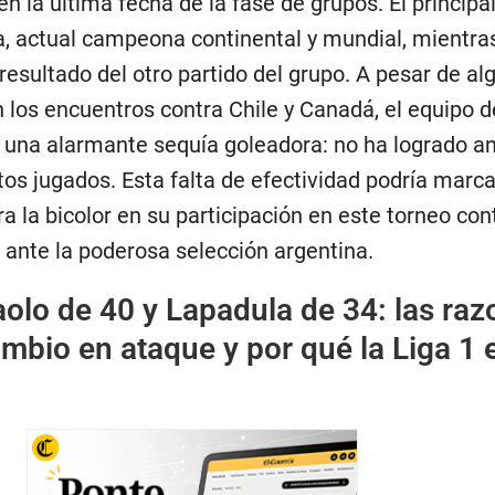
n la última fecha de la fase de grupos. El principa
a, actual campeona continental y mundial, mientra
resultado del otro partido del grupo. A pesar de al
n los encuentros contra Chile y Canadá, el equipo 
a una alarmante sequía goleadora: no ha logrado a
os jugados. Esta falta de efectividad podría marca
ra la bicolor en su participación en este torneo cont
 ante la poderosa selección argentina.
olo de 40 y Lapadula de 34: las raz
ambio en ataque y por qué la Liga 1 