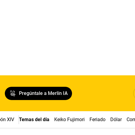
Pregúntale a Merlín IA
ón XIV
Temas del día
Keiko Fujimori
Feriado
Dólar
Cor