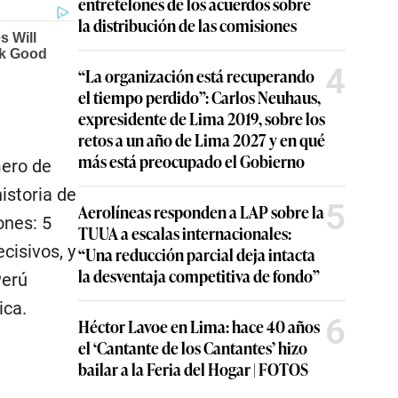
entretelones de los acuerdos sobre
la distribución de las comisiones
4
“La organización está recuperando
el tiempo perdido”: Carlos Neuhaus,
expresidente de Lima 2019, sobre los
retos a un año de Lima 2027 y en qué
más está preocupado el Gobierno
mero de
istoria de
5
Aerolíneas responden a LAP sobre la
ones: 5
TUUA a escalas internacionales:
cisivos, y
“Una reducción parcial deja intacta
la desventaja competitiva de fondo”
Perú
ica.
6
Héctor Lavoe en Lima: hace 40 años
el ‘Cantante de los Cantantes’ hizo
bailar a la Feria del Hogar | FOTOS