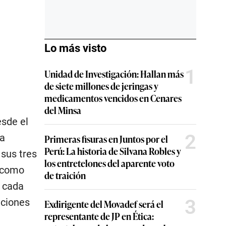
Lo más visto
1
Unidad de Investigación: Hallan más
de siete millones de jeringas y
medicamentos vencidos en Cenares
del Minsa
esde el
2
pa
Primeras fisuras en Juntos por el
Perú: La historia de Silvana Robles y
sus tres
los entretelones del aparente voto
l como
de traición
n cada
3
iciones
Exdirigente del Movadef será el
representante de JP en Ética: