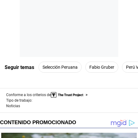
Seguir temas
Selección Peruana
Fabio Gruber
Perú 
Conforme a los criterios de
Tipo de trabajo:
Noticias