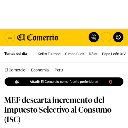
Temas del día
Keiko Fujimori
Simon Biles
Dólar
Papa León XIV
El Comercio
·
Economia
·
Peru
Añadir El Comercio como fuente preferida en
MEF descarta incremento del
Impuesto Selectivo al Consumo
(ISC)