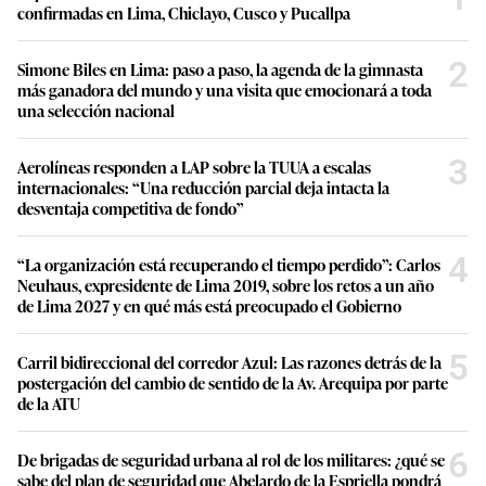
confirmadas en Lima, Chiclayo, Cusco y Pucallpa
2
Simone Biles en Lima: paso a paso, la agenda de la gimnasta
más ganadora del mundo y una visita que emocionará a toda
una selección nacional
3
Aerolíneas responden a LAP sobre la TUUA a escalas
internacionales: “Una reducción parcial deja intacta la
desventaja competitiva de fondo”
4
“La organización está recuperando el tiempo perdido”: Carlos
Neuhaus, expresidente de Lima 2019, sobre los retos a un año
de Lima 2027 y en qué más está preocupado el Gobierno
5
Carril bidireccional del corredor Azul: Las razones detrás de la
postergación del cambio de sentido de la Av. Arequipa por parte
de la ATU
6
De brigadas de seguridad urbana al rol de los militares: ¿qué se
sabe del plan de seguridad que Abelardo de la Espriella pondrá