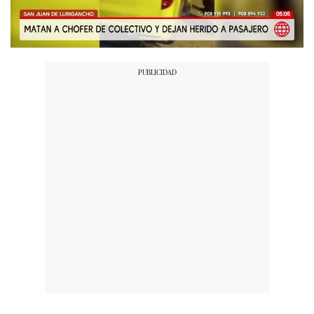
00:00
/
02:29